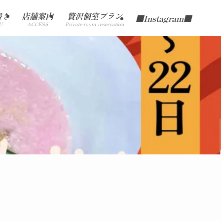
書き
店舗案内
贅沢個室プラン
■Instagram■
U
ACCESS
Private room reservation