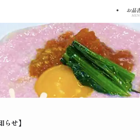
お品
MEN
どん
知らせ】